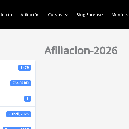
Inicio
Afiliación
Cursos
Blog Forense
Menú
Afiliacion-2026
1479
764.03 KB
1
3 abril, 2025